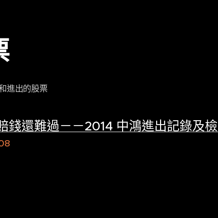
票
和進出的股票
賠錢還難過－－2014 中鴻進出記錄及
08