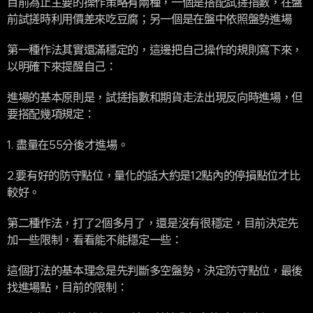
目前為止主要的操作策略有兩種，一個是搭配試搓指數，在盤
前試搓時利用價差來吃豆腐；另一個是在盤中依照盤勢進場
第一種作法其實還滿穩定的，這邊把自己操作的規則寫下來，
以明確下來提醒自己：
進場的基本原則是，試搓指數和期貨走法出現反向時進場，但
要搭配幾項規定：
1. 盡量在55分後才進場。
2.要有好的防守點位，量化的話大約是12點內的停損點位才比
較好。
第二種作法，打了2個多月了，還是沒有很穩定，目前決定先
加一些限制，看看能不能穩定一些：
這個打法的基本理念是先判斷多空盤勢，決定防守點位，最後
找進場點，目前的限制：